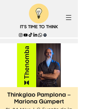
IT'S TIME TO THINK
Thinkglao Pamplona –
Mariona Gúmpert