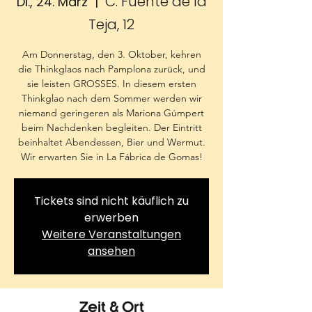
C. Fuente de la
Di., 24. März
  |  
Teja, 12
Am Donnerstag, den 3. Oktober, kehren
die Thinkglaos nach Pamplona zurück, und
sie leisten GROSSES. In diesem ersten
Thinkglao nach dem Sommer werden wir
niemand geringeren als Mariona Gúmpert
beim Nachdenken begleiten. Der Eintritt
beinhaltet Abendessen, Bier und Wermut.
Wir erwarten Sie in La Fábrica de Gomas!
Tickets sind nicht käuflich zu
erwerben
Weitere Veranstaltungen
ansehen
Zeit & Ort