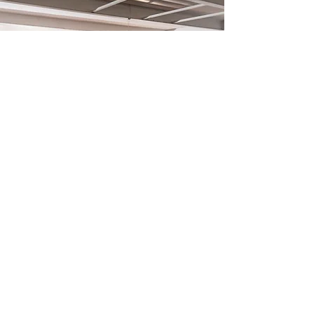
Was ist ein Thinkglao?