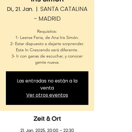
SANTA CATALINA
Di., 21. Jan.
  |  
- MADRID
Requisitos:
1- Leerse Feria, de Ana Iris Simón.
2- Estar dispuesto a dejarte sorprender.
Este In Crescendo será diferente.
3- Ir con ganas de escuchar, y conocer
gente nueva.
Las entradas no están a la
venta
Ver otros eventos
Zeit & Ort
21. Jan. 2025, 20:00 – 22:30