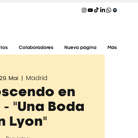
tos
Colaboradores
Nueva página
Más
Madrid
 29. Mai
  |  
escendo en
 - "Una Boda
n Lyon"