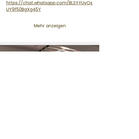
https://chat.whatsapp.com/BLSYYUyOs
UY9f50BgXg45Y
Mehr anzeigen