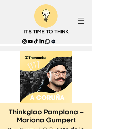
IT'S TIME TO THINK
Thinkglao Pamplona –
Mariona Gúmpert