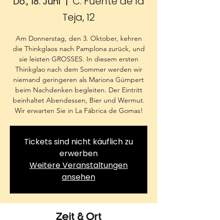
C. Fuente de la
Do., 18. Juni
  |  
Teja, 12
Am Donnerstag, den 3. Oktober, kehren
die Thinkglaos nach Pamplona zurück, und
sie leisten GROSSES. In diesem ersten
Thinkglao nach dem Sommer werden wir
niemand geringeren als Mariona Gúmpert
beim Nachdenken begleiten. Der Eintritt
beinhaltet Abendessen, Bier und Wermut.
Wir erwarten Sie in La Fábrica de Gomas!
Tickets sind nicht käuflich zu
erwerben
Weitere Veranstaltungen
ansehen
Zeit & Ort