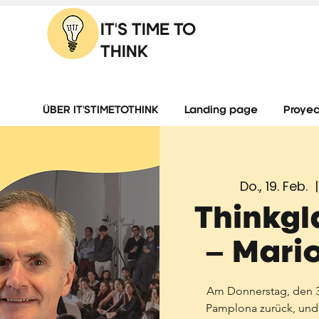
IT'S TIME TO
THINK
ÜBER IT'STIMETOTHINK
Landing page
Proyec
Do., 19. Feb.
  |
Thinkg
– Mari
Am Donnerstag, den 3
Pamplona zurück, und 