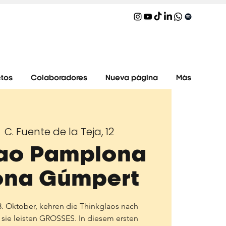
tos
Colaboradores
Nueva página
Más
C. Fuente de la Teja, 12
  
lao Pamplona
ona Gúmpert
. Oktober, kehren die Thinkglaos nach
sie leisten GROSSES. In diesem ersten