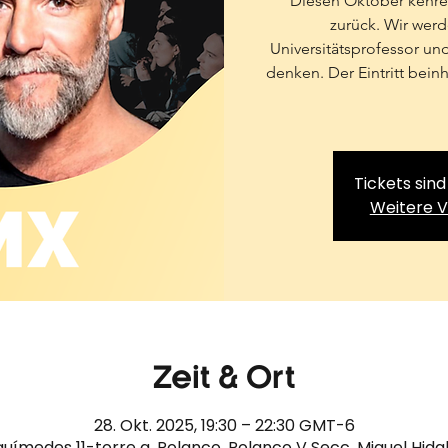
Diesen Oktober kehr
zurück. Wir werde
Universitätsprofessor un
denken. Der Eintritt bein
Tickets sind
Weitere 
Zeit & Ort
28. Okt. 2025, 19:30 – 22:30 GMT-6
uímedes 11-torre a, Polanco, Polanco V Secc, Miguel Hida