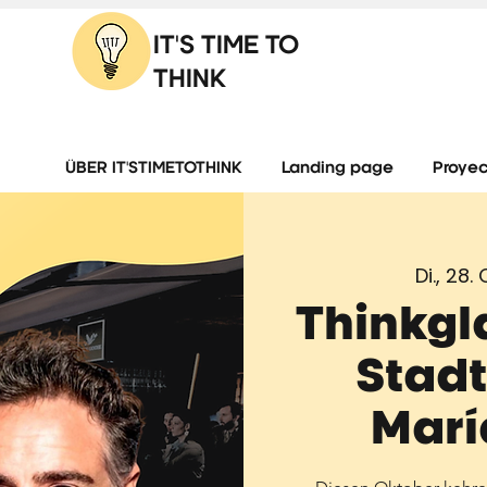
IT'S TIME TO
THINK
ÜBER IT'STIMETOTHINK
Landing page
Proyec
Di., 28. 
Thinkgl
Stadt
Marí