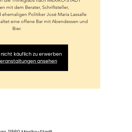
en die Thinkglaos nach MEXIKO-STADT
n mit dem Berater, Schriftsteller,
d ehemaligen Politiker José María Lassalle
haltet eine offene Bar mit Abendessen und
Bier.
 nicht käuflich zu erwerben
Veranstaltungen ansehen
lgo, 11560 Mexiko-Stadt,