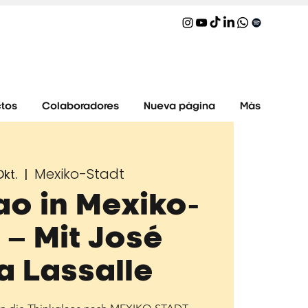
tos
Colaboradores
Nueva página
Más
Mexiko-Stadt
Okt.
  |  
ao in Mexiko-
 – Mit José
a Lassalle