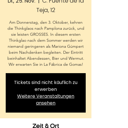
C. Fuente de la
Di., 25. Nov.
  |  
Teja, 12
Am Donnerstag, den 3. Oktober, kehren
die Thinkglaos nach Pamplona zurück, und
sie leisten GROSSES. In diesem ersten
Thinkglao nach dem Sommer werden wir
niemand geringeren als Mariona Gúmpert
beim Nachdenken begleiten. Der Eintritt
beinhaltet Abendessen, Bier und Wermut.
Wir erwarten Sie in La Fábrica de Gomas!
Tickets sind nicht käuflich zu
erwerben
Weitere Veranstaltungen
ansehen
Zeit & Ort