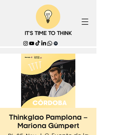
IT'S TIME TO THINK
Thinkglao Pamplona –
Mariona Gúmpert