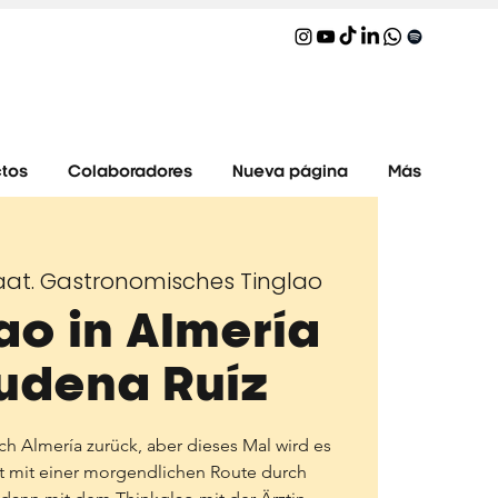
tos
Colaboradores
Nueva página
Más
at. Gastronomisches Tinglao
ao in Almería
udena Ruíz
h Almería zurück, aber dieses Mal wird es
nt mit einer morgendlichen Route durch