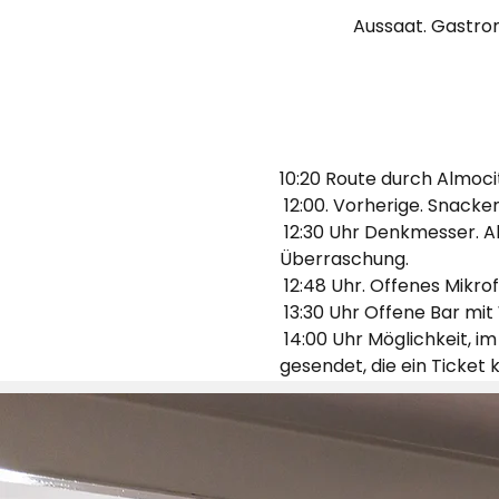
Aussaat. Gastron
10:20 Route durch Almoci
 12:00. Vorherige. Snac
 12:30 Uhr Denkmesser. Almudena wird uns in nur 18 Minuten zum Nachdenken bringen. Das Thema? 
Überraschung.
 12:48 Uhr. Offenes Mikr
 13:30 Uhr Offene Bar mit
 14:00 Uhr Möglichkeit, im Siembra zu übernachten und zu essen (Menüdetails werden an diejenigen 
gesendet, die ein Ticket 