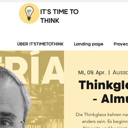
IT'S TIME TO
THINK
ÜBER IT'STIMETOTHINK
Landing page
Proyec
Aussa
Mi., 09. Apr.
  |  
Thinkgl
- Alm
Die Thinkglaos kehren nac
anders sein. Es begin