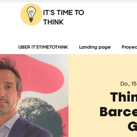
IT'S TIME TO
THINK
ÜBER IT'STIMETOTHINK
Landing page
Proyec
Do., 15
Thi
Barce
G