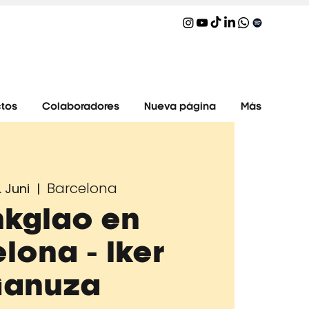
tos
Colaboradores
Nueva página
Más
Barcelona
. Juni
  |  
nkglao en
lona - Iker
anuza