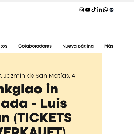
tos
Colaboradores
Nueva página
Más
. Jazmín de San Matías, 4
nkglao in
ada - Luis
n (TICKETS
VERKAUFT)