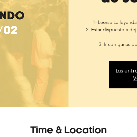
1- Leerse La leyend
2- Estar dispuesto a de
3- Ir con ganas d
Las entr
V
Time & Location