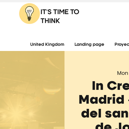
IT'S TIME TO
THINK
United Kingdom
Landing page
Proyec
Mon 
In Cr
Madrid 
del san
de J