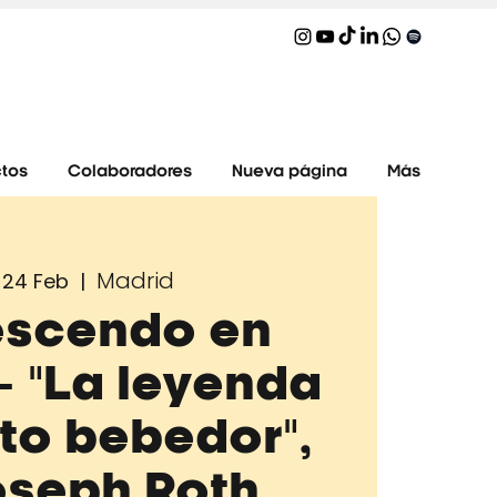
tos
Colaboradores
Nueva página
Más
Madrid
24 Feb
  |  
escendo en
- "La leyenda
to bebedor",
oseph Roth