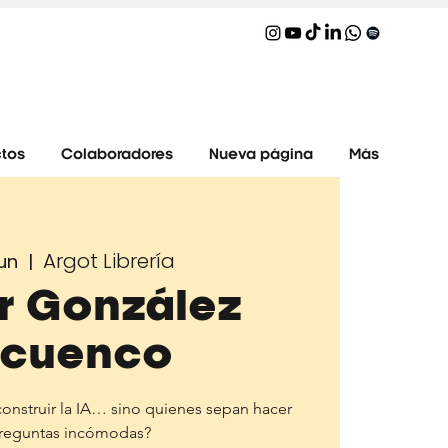
tos
Colaboradores
Nueva página
Más
Argot Librería
Jun
  |  
r González
cuenco
a construir la IA… sino quienes sepan hacer
preguntas incómodas?