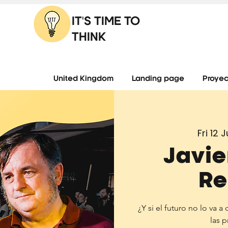
IT'S TIME TO
THINK
United Kingdom
Landing page
Proyec
Fri 12 
Javie
Re
¿Y si el futuro no lo va 
las 