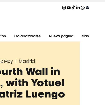
tos
Colaboradores
Nueva página
Más
Madrid
 22 May
  |  
urth Wall in
, with Yotuel
atriz Luengo