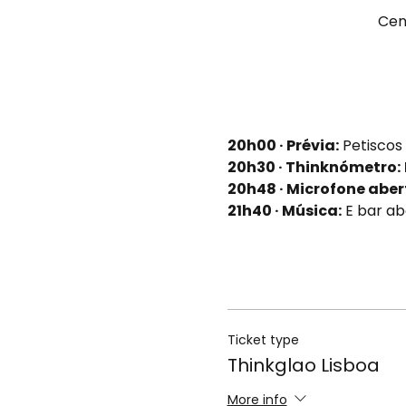
Cent
20h00 · Prévia:
 Petiscos
20h30 · Thinknómetro:
20h48 · Microfone abert
21h40 · Música:
 E bar a
Ticket type
Thinkglao Lisboa
More info