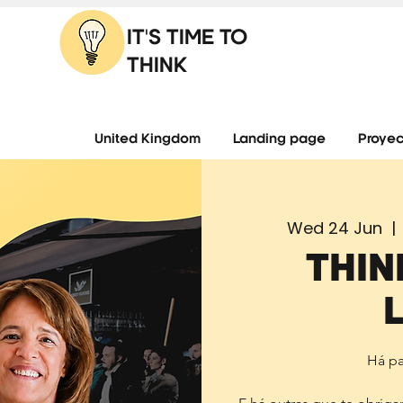
IT'S TIME TO
THINK
United Kingdom
Landing page
Proyec
Wed 24 Jun
  | 
THI
Há pa