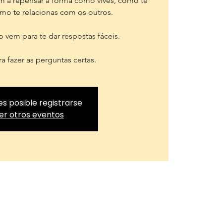
am a repensar a forma como vives, como te
mo te relacionas com os outros.
o vem para te dar respostas fáceis.
a fazer as perguntas certas.
es posible registrarse
er otros eventos