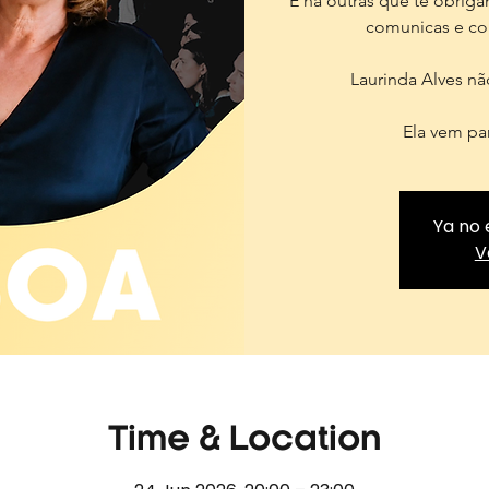
E há outras que te obrig
comunicas e co
Laurinda Alves nã
Ela vem par
Ya no 
V
Time & Location