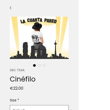
SKU: TS4A
Cinéfilo
Price
€22.00
Size
*