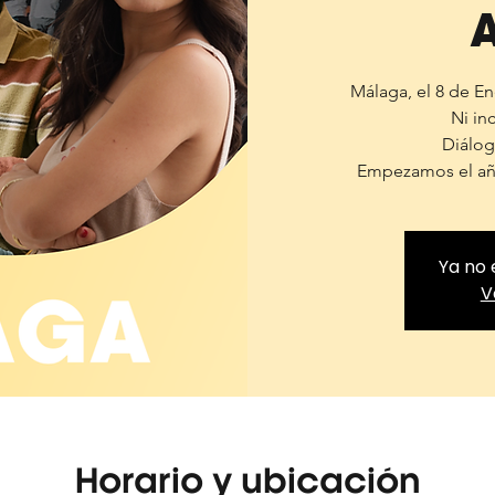
Málaga, el 8 de En
Ni inc
Diálog
Empezamos el año
Ya no 
V
Horario y ubicación