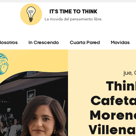
IT'S TIME TO THINK
La movida del pensamiento libre.
Nosotros
In Crescendo
Cuarta Pared
Movidas
jue,
Thin
Cafeta
Moreno
Villen