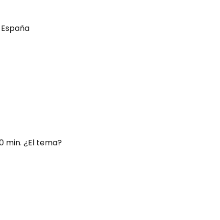
, España
0 min. ¿El tema? 