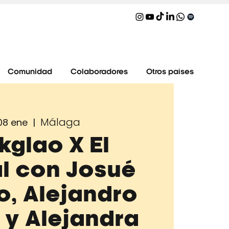
Comunidad
Colaboradores
Otros países
Málaga
 08 ene
  |  
kglao X El
l con Josué
, Alejandro
a y Alejandra