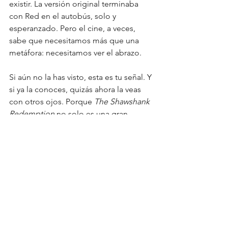
existir. La versión original terminaba 
con Red en el autobús, solo y 
esperanzado. Pero el cine, a veces, 
sabe que necesitamos más que una 
metáfora: necesitamos ver el abrazo.
Si aún no la has visto, esta es tu señal. Y 
si ya la conoces, quizás ahora la veas 
con otros ojos. Porque 
The Shawshank 
Redemption
 no solo es una gran 
película. Es también una lección de 
paciencia, convicción y amistad… 
dentro y fuera de la pantalla.