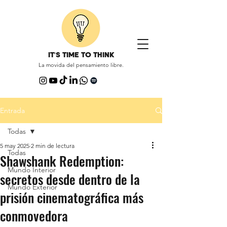
IT'S TIME TO THINK
La movida del pensamiento libre.
Entrada
Todas
5 may 2025
2 min de lectura
Todas
Shawshank Redemption:
Mundo Interior
secretos desde dentro de la
Mundo Exterior
prisión cinematográfica más
conmovedora