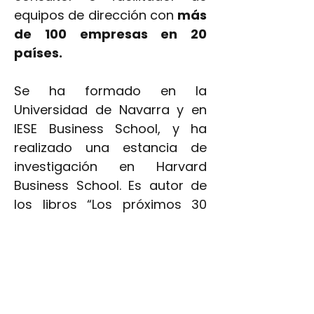
equipos de dirección con
más
de 100 empresas en 20
países.
Se ha formado en la
Universidad de Navarra y en
IESE Business School, y ha
realizado una estancia de
investigación en Harvard
Business School. Es autor de
los libros “Los próximos 30
años” y “The Talking
Manager”, ‘’Cabeza, corazón y
manos’’ y ‘’Riverview’’, novela
de la que tuvimos la suerte de
escuchar hablar de primera