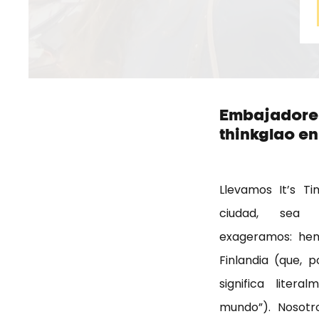
Embajadores
thinkglao en
Llevamos It’s T
ciudad, sea
exageramos: hem
Finlandia (que, p
significa litera
mundo”). Nosot