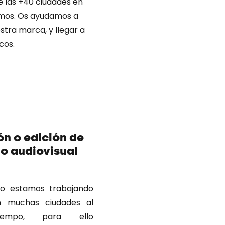
e las +40 ciudades en
amos. Os ayudamos a
stra marca, y llegar a
cos.
n o edición de
o audiovisual
o estamos trabajando
n muchas ciudades al
empo, para ello