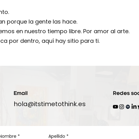
nto.
n porque la gente las hace.
emos en nuestro tiempo libre. Por amor al arte.
ica por dentro, aquí hay sitio para ti.
Email
Redes soc
hola@itstimetothink.es
Nombre
*
Apellido
*