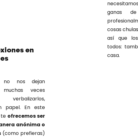
necesitam
ganas de 
profesiona
cosas chulas
así que los
todos: tamb
lexiones en
casa.
des
s no nos dejan
y muchas veces
verbalizarlos,
un papel. En este
 te
ofrecemos ser
manera anónima o
s
(como prefieras)