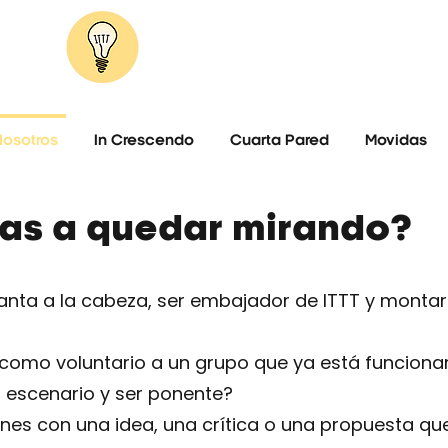
IT'S TIME TO THINK
La movida del pensamiento libre.
Nosotros
In Crescendo
Cuarta Pared
Movidas
 vas a quedar mirando?
manta a la cabeza, ser embajador de ITTT y montar
 como voluntario a un grupo que ya está funcion
al escenario y ser ponente?
nes con una idea, una crítica o una propuesta qu