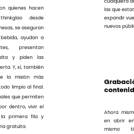
cualquiera d
son quienes hacen
las que est
thinkglao desde
expandir vue
nuevos públi
mesas, se aseguran
 bebida, ayudan a
tes, presentan
lta y piden las
rta. Y, sí, también
e la misión más
Grabació
todo limpio al final.
contenid
ales que permiten
or dentro, vivir el
Ahora mism
la primera fila y
en abrir e
ma gratuita.
mismo ti