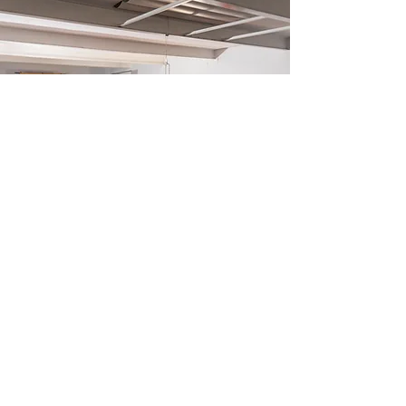
It's Time To Think es una organización sin
ánimo de lucro formada por un equipo de
más de 400 voluntarios que trabajan con un
objetivo: promover el pensamiento LIBRE en
todo el mundo, empezando por tu barrio.