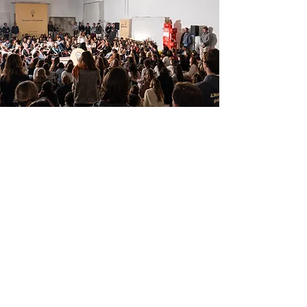
It's Time To Think es una organización sin
ánimo de lucro formada por un equipo de
más de 400 voluntarios que trabajan con un
objetivo: promover el pensamiento LIBRE en
todo el mundo, empezando por tu barrio.