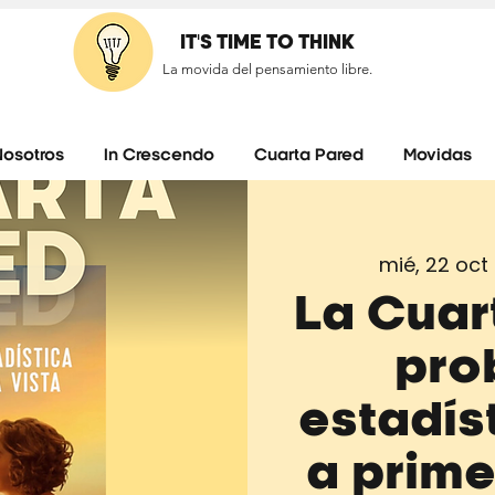
IT'S TIME TO THINK
La movida del pensamiento libre.
Nosotros
In Crescendo
Cuarta Pared
Movidas
mié, 22 oct
 
La Cuar
pro
estadís
a prime