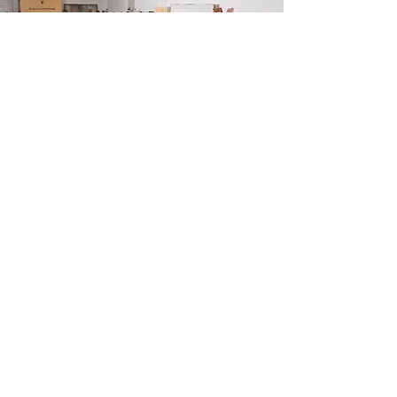
It's Time To Think es una organización sin
ánimo de lucro formada por un equipo de
más de 400 voluntarios que trabajan con un
objetivo: promover el pensamiento LIBRE en
todo el mundo, empezando por tu barrio.