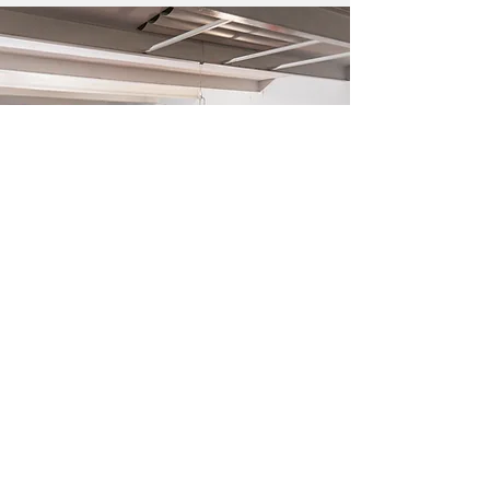
It's Time To Think es una organización sin
ánimo de lucro formada por un equipo de
más de 400 voluntarios que trabajan con un
objetivo: promover el pensamiento LIBRE en
todo el mundo, empezando por tu barrio.