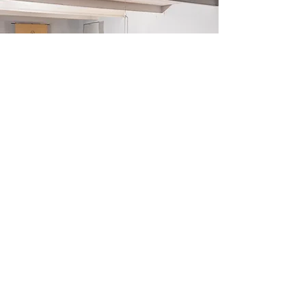
It's Time To Think es una organización sin
ánimo de lucro formada por un equipo de
más de 400 voluntarios que trabajan con un
objetivo: promover el pensamiento LIBRE en
todo el mundo, empezando por tu barrio.