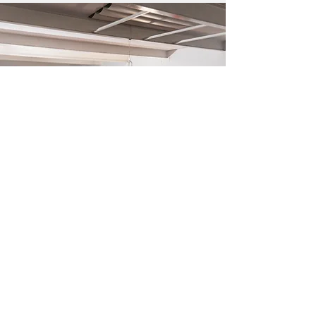
It's Time To Think es una organización sin
ánimo de lucro formada por un equipo de
más de 400 voluntarios que trabajan con un
objetivo: promover el pensamiento LIBRE en
todo el mundo, empezando por tu barrio.