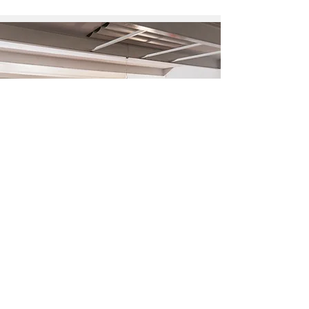
It's Time To Think es una organización sin
ánimo de lucro formada por un equipo de
más de 400 voluntarios que trabajan con un
objetivo: promover el pensamiento LIBRE en
todo el mundo, empezando por tu barrio.