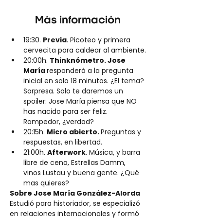
Más información
19:30. 
Previa
. Picoteo y primera 
cervecita para caldear al ambiente.
20:00h. 
Thinknómetro. Jose 
María 
responderá a la pregunta 
inicial en solo 18 minutos. ¿El tema? 
Sorpresa. Solo te daremos un 
spoiler: Jose María piensa que NO 
has nacido para ser feliz. 
Rompedor, ¿verdad?
20:15h. 
Micro abierto. 
Preguntas y 
respuestas, en libertad.
21:00h. 
Afterwork
. Música, y barra 
libre de cena, Estrellas Damm, 
vinos Lustau y buena gente. ¿Qué 
mas quieres?
Sobre Jose María González-Alorda
Estudió para historiador, se especializó 
en relaciones internacionales y formó 