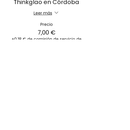
Thinkglao en Córdoba
Leer más
Precio
7,00 €
+0,18 € de comisión de servicio de
entradas