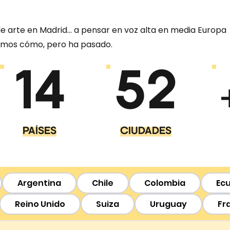
de arte en Madrid… a pensar en voz alta en media Europa
emos cómo, pero ha pasado.
14
52
PAÍSES
CIUDADES
Argentina
Chile
Colombia
Ec
Reino Unido
Suiza
Uruguay
Fr