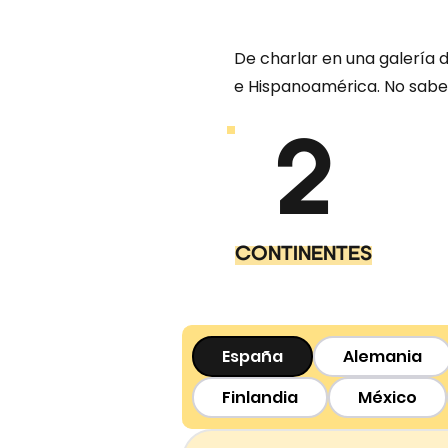
De charlar en una galería 
e Hispanoamérica. No sab
2
CONTINENTES
España
Alemania
Finlandia
México