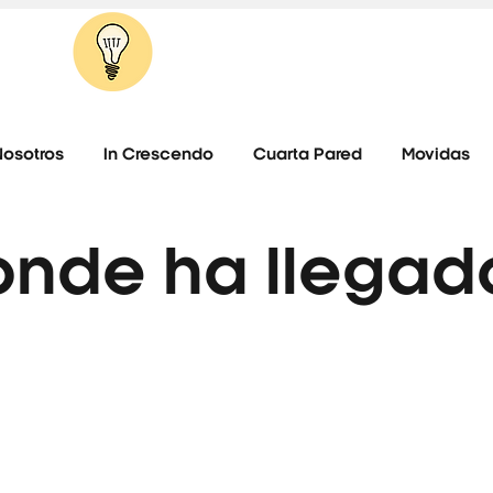
IT'S TIME TO THINK
La movida del pensamiento libre.
Nosotros
In Crescendo
Cuarta Pared
Movidas
ónde ha llegad