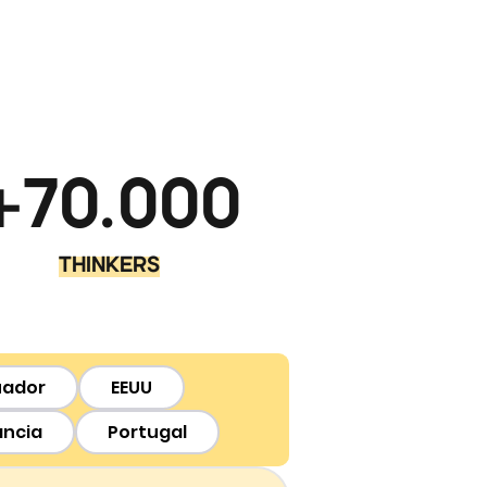
+70.000
THINKERS
uador
EEUU
ancia
Portugal